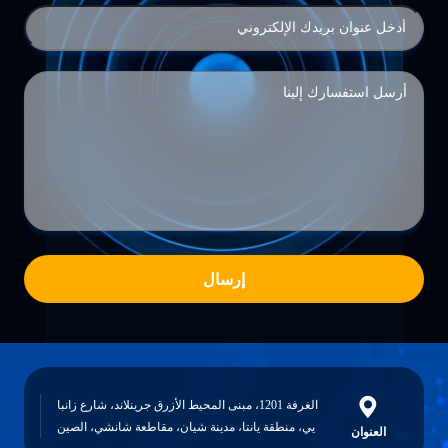
إرسال
الغرفة 1201، مبنى المحيط الأزرق جرينلاند، شارع زانبا
يي، منطقة يانتا، مدينة شيان، مقاطعة شانشي، الصين
العنوان