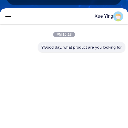
Xue Ying
sxcd-gyl@163.com
E-mail
10:13 PM
Good day, what product are you looking for?
0086-29-88610364-88616691
الهاتف
Shaanxi CHENGDA Industry Furnace MAKE
Co., Ltd.