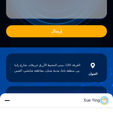
إرسال
الغرفة 1201، مبنى المحيط الأزرق جرينلاند، شارع زانبا
يي، منطقة يانتا، مدينة شيان، مقاطعة شانشي، الصين
العنوان
Xue Ying
sxcd-gyl@163.com
E-mail