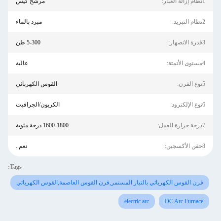
1نظام إزالة الغبار:
مرشح كيس
2نظام التبريد:
مبرد بالماء
3قدرة الانصهار:
5-300 طن
4مستوى الأتمتة:
عالية
5نوع الفرن:
القوس الكهربائي
6نوع الإلكترود:
الكربون/الجرافيت
7درجة حرارة العمل:
1600-1800 درجة مئوية
8حقن الأكسجين:
نعم..
Tags:
فرن القوس الكهربائي بالتيار المستمر,فرن القوس العاصمة,القوس الكهربائي
electric arc
DC Arc Furnace