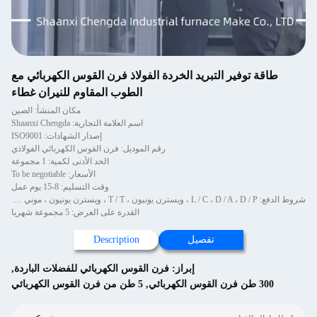
طاقة توفير التبريد الخردة الفولاذ فرن القوس الكهربائي مع
الطوب المقاوم للنيران غطاء
مكان المنشأ: الصين
اسم العلامة التجارية: Shaanxi Chengda
إصدار الشهادات: ISO9001
رقم الموديل: فرن القوس الكهربائي الفولاذي
الحد الأدنى لكمية: 1 مجموعة
الأسعار: To be negotiable
وقت التسليم: 8-15 يوم عمل
شروط الدفع: L / C ، D / A ، D / P ، ويسترن يونيون ، T / T ، ويسترن يونيون ، موني جرام
القدرة على العرض: 5 مجموعة شهريا
تفصيل
Description
إبراز:
فرن القوس الكهربائي للفضلات الباردة
,
300 طن فرن القوس الكهربائي
,
5 طن من فرن القوس الكهربائي