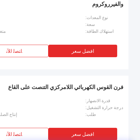
والفيرروكروم
نوع المعدات:
سعة:
استهلاك الطاقة:
متغير، عاد
افضل سعر
ﺎﺘﺼﻟ ﺍﻶﻧ
فرن القوس الكهربائي اللامركزي التنصت على القاع
قدرة الانصهار:
درجة حرارة التشغيل:
طلب:
إنتاج الصل
افضل سعر
ﺎﺘﺼﻟ ﺍﻶﻧ