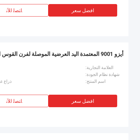
افضل سعر
ﺎﺘﺼﻟ ﺍﻶﻧ
أيزو 9001 المعتمدة اليد العرضية الموصلة لفرن القوس الكهربائي المصنعة
العلامة التجارية:
شهادة نظام الجودة:
اسم المنتج:
ذراع ع
افضل سعر
ﺎﺘﺼﻟ ﺍﻶﻧ