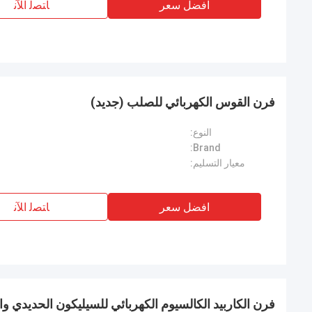
افضل سعر
ﺎﺘﺼﻟ ﺍﻶﻧ
فرن القوس الكهربائي للصلب (جديد)
النوع:
Brand:
معيار التسليم:
افضل سعر
ﺎﺘﺼﻟ ﺍﻶﻧ
فرن الكاربيد الكالسيوم الكهربائي للسيليكون الحديدي وا