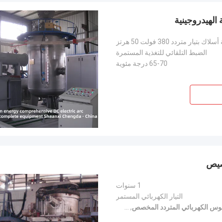
يار متردد 380 فولت 50 هرتز
الضبط التلقائي للتغذية المستمرة
65-70 درجة مئوية
خصيص
1 سنوات
التيار الكهربائي المستمر
وس الكهربائي المتردد المخصص
,
فرن القوس المتردد حسب الطلب