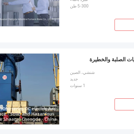
5-300 طن
شنشي، الصين
جديد
1 سنوات