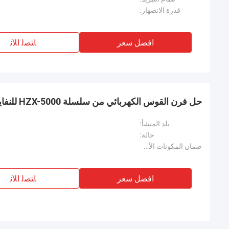
قدرة الانصهار:
افضل سعر
ﺎﺘﺼﻟ ﺍﻶﻧ
حل فرن القوس الكهربائي من سلسلة HZX-5000 للنفايات الصلبة والخطيرة
بلد المنشأ:
حالة:
ضمان المكونات الأساسية:
افضل سعر
ﺎﺘﺼﻟ ﺍﻶﻧ