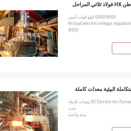
6300/8000 كيلو فولت أمبير
No load electric voltage regulatio
Ø350
DC Electric Arc Fur معدات كاملة
جديد
سنة واحدة