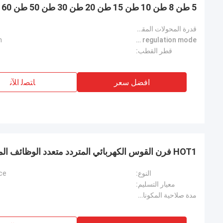
5 طن 8 طن 10 طن 15 طن 20 طن 30 طن 50 طن 60 طن HX فولاذ ثلاثي المراحل
قدرة المحولات المقدرة:
n
Voltage regulation mode:
قطر القطب:
افضل سعر
ﺎﺘﺼﻟ ﺍﻶﻧ
HOT1 فرن القوس الكهربائي المتردد متعدد الوظائف المتكاملة البيئية معدات كاملة
النوع:
nace
معيار التسليم:
مدة صلاحية المكونات الأساسية: