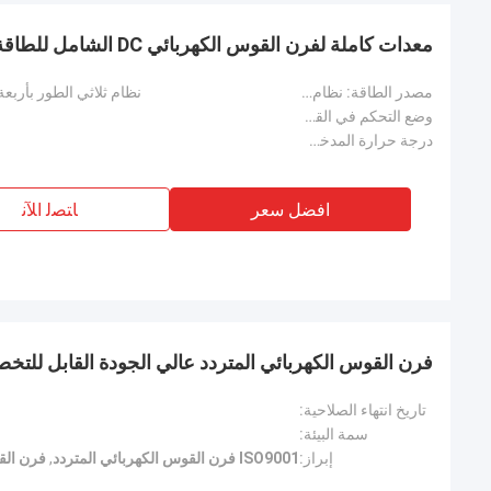
معدات كاملة لفرن القوس الكهربائي DC الشامل للطاقة الهيدروجينية
مصدر الطاقة: نظام ثلاثي الطور بأربعة أسلاك بتردد 380 فولت 50 هرتز:
نظام ثلاثي الطور بأربعة أسلاك بت
وضع التحكم في القطب الكهربائي: الضبط التلقائي للتغذية المستمرة:
درجة حرارة المدخل: 65-70 درجة مئوية:
افضل سعر
ﺎﺘﺼﻟ ﺍﻶﻧ
فرن القوس الكهربائي المتردد عالي الجودة القابل للت
تاريخ انتهاء الصلاحية:
سمة البيئة:
إبراز:
ISO9001 فرن القوس الكهربائي المتردد
,
فرن الق