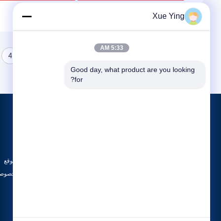
Xue Ying
5:33 AM
4
3
2
1
Good day, what product are you looking 
for?
المنتجات
حول
معدات معالجة النفايات الصلبة الخطرة
أخبار
معدات صهر السبائك الحديدية
الحالات
معدات صناعة الصلب
خريطة الموقع
جميع الفئات
سياسة الخصوصي