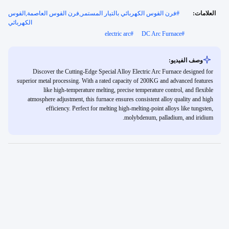
العلامات:
#
فرن القوس الكهربائي بالتيار المستمر,فرن القوس العاصمة,القوس
الكهربائي
electric arc
#
DC Arc Furnace
#
وصف الفيديو:
Discover the Cutting-Edge Special Alloy Electric Arc Furnace designed for
superior metal processing. With a rated capacity of 200KG and advanced features
like high-temperature melting, precise temperature control, and flexible
atmosphere adjustment, this furnace ensures consistent alloy quality and high
efficiency. Perfect for melting high-melting-point alloys like tungsten,
molybdenum, palladium, and iridium.