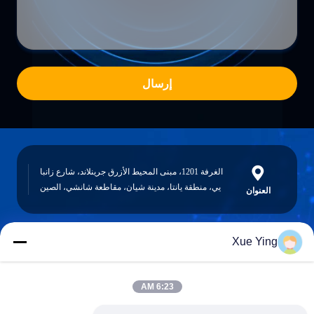
إرسال
الغرفة 1201، مبنى المحيط الأزرق جرينلاند، شارع زانبا
يي، منطقة يانتا، مدينة شيان، مقاطعة شانشي، الصين
العنوان
Xue Ying
sxcd-gyl@163.com
E-mail
6:23 AM