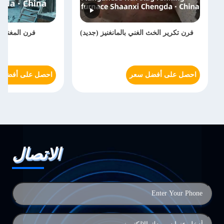
فرن تكرير الخث الغني بالمانغنيز (جديد)
فرن المغنيسي
احصل على أفضل سعر
احصل على أفضل 
الاتصال