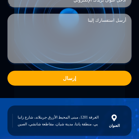
إرسال
الغرفة 1201، مبنى المحيط الأزرق جرينلاند، شارع زانبا
يي، منطقة يانتا، مدينة شيان، مقاطعة شانشي، الصين
العنوان