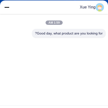
Xue Ying
sxcd-gyl@163.com
E-mail
1:59 AM
Good day, what product are you looking for?
0086-29-88610364-88616691
الهاتف
Shaanxi CHENGDA Industry Furnace MAKE
Co., Ltd.
Shaanxi CHENGDA Industry Furnace MAKE Co., Ltd.