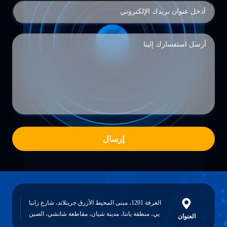
إرسال
الغرفة 1201، مبنى المحيط الأزرق جرينلاند، شارع زانبا
يي، منطقة يانتا، مدينة شيان، مقاطعة شانشي، الصين
العنوان