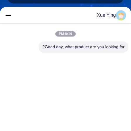
Xue Ying
sxcd-gyl@163.com
E-mail
8:19 PM
Good day, what product are you looking for?
0086-29-88610364-88616691
الهاتف
Shaanxi CHENGDA Industry Furnace MAKE
Co., Ltd.