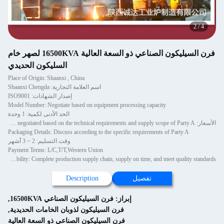
2
/
4
فرن السيليكون الصناعي ذو السعة العالية 16500KVA لصهر خام
السليكون الحديدي
Place of Origin: Shaanxi , China
اسم العلامة التجارية: Shaanxi Chengda
إصدار الشهادات: ISO9001
Model Number: Negotiate based on equipment processing capacity
الحد الأدنى لكمية: 1 وحدة
الأسعار: The price will be negotiated based on the technical requirements and supply scope of Party A
Packaging Details: Discuss according to the specific requirements of Party A
وقت التسليم: 2 ~ 3 أشهر
Payment Terms: L/C,T/T,Western Union
Supply Ability: Complete production supply chain, supply on time, and meet quality standards
تفصيل
Description
إبراز:
فرن السيليكون الصناعي 16500KVA
,
فرن السيليكون لذوبان الخامات الحديدية
,
فرن السيليكون الصناعي ذو السعة العالية