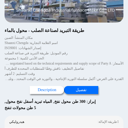
طريقة التبريد لصناعة الصلب - محول بالماء
مكان المنشأ: الصين
اسم العلامة التجارية: Shaanxi Chengda
إصدار الشهادات: ISO9001
رقم الموديل: طريقة التبريد في صناعة الصلب
الحد الأدنى لكمية: 1 مجموعة
الأسعار: The price will be negotiated based on the technical requirements and supply scope of Party A
تفاصيل التغليف: ناقش وفقًا للمتطلبات المحددة للطرف أ
وقت التسليم: 2 أشهر
القدرة على العرض: أكمل سلسلة التوريد الإنتاجية ، والتوريد في الوقت المحدد ، وتلبية معايير الجودة
تفصيل
Description
إبراز:
300 طن محول نفخ
,
المياه تبريد أسفل نفخ محول
,
5 طن محولات تنفخ
1طريقة الإمالة:
هيدروليكي