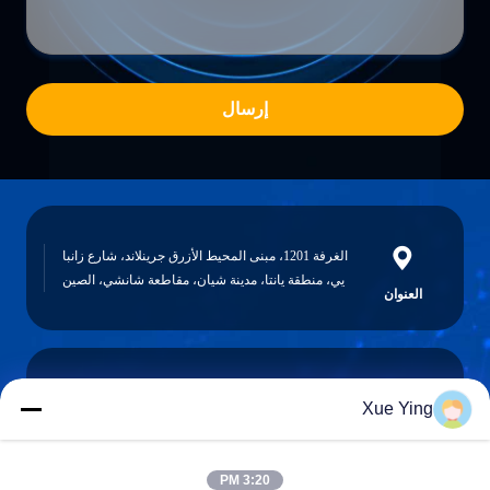
إرسال
الغرفة 1201، مبنى المحيط الأزرق جرينلاند، شارع زانبا
يي، منطقة يانتا، مدينة شيان، مقاطعة شانشي، الصين
العنوان
Xue Ying
sxcd-gyl@163.com
E-mail
3:20 PM