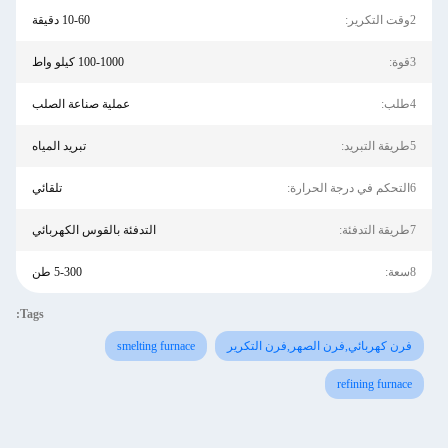
2وقت التكرير:
10-60 دقيقة
3قوة:
100-1000 كيلو واط
4طلب:
عملية صناعة الصلب
5طريقة التبريد:
تبريد المياه
6التحكم في درجة الحرارة:
تلقائي
7طريقة التدفئة:
التدفئة بالقوس الكهربائي
8سعة:
5-300 طن
Tags:
فرن كهربائي,فرن الصهر,فرن التكرير
smelting furnace
refining furnace